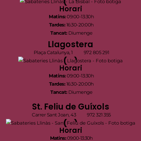
Horari
Matins:
09:00-13:30h
Tardes:
16:30-20:00h
Tancat:
Diumenge
Llagostera
Plaça Catalunya, 1
972 805 291
Horari
Matins:
09:00-13:30h
Tardes:
16:30-20:00h
Tancat:
Diumenge
St. Feliu de Guíxols
Carrer Sant Joan, 43
972 321 355
Horari
Matins:
09:00-13:30h