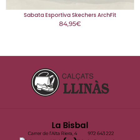
Sabata Esportiva Skechers ArchFit
84,95
€
La Bisbal
Carrer de l’Alta Riera, 4
972 643 222