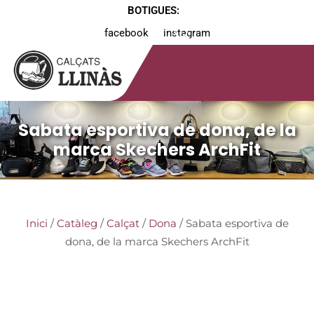
BOTIGUES:
facebook
instagram
Sabata esportiva de dona, de la
marca Skechers ArchFit
Inici
/
Catàleg
/
Calçat
/
Dona
/ Sabata esportiva de
dona, de la marca Skechers ArchFit