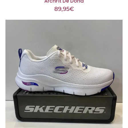
ArchFit De Dona
89,95
€