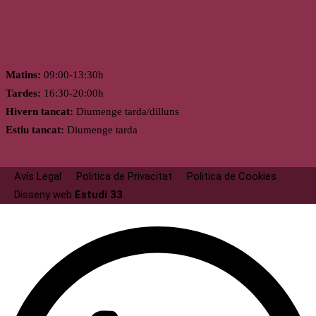
Horari
Matins:
09:00-13:30h
Tardes:
16:30-20:00h
Hivern tancat:
Diumenge tarda/dilluns
Estiu tancat:
Diumenge tarda
Avís Legal
Politica de Privacitat
Politica de Cookies
Disseny web
Estudi 33