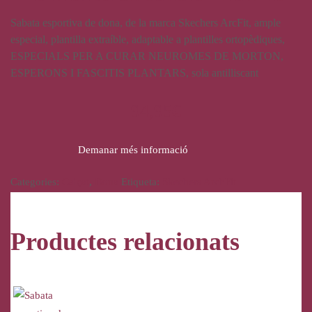
Sabata esportiva de dona, de la marca Skechers ArcFit, ample
especial, plantilla extraíble, adaptable a plantilles ortopèdiques,
ESPECIALS PER A CURAR NEUROMES DE MORTON,
ESPERONS I FASCITIS PLANTARS, sola antilliscant
94,95
€
Demanar més informació
Categories:
Calçat
,
Dona
Etiqueta:
Skechers ArchFit
Productes relacionats