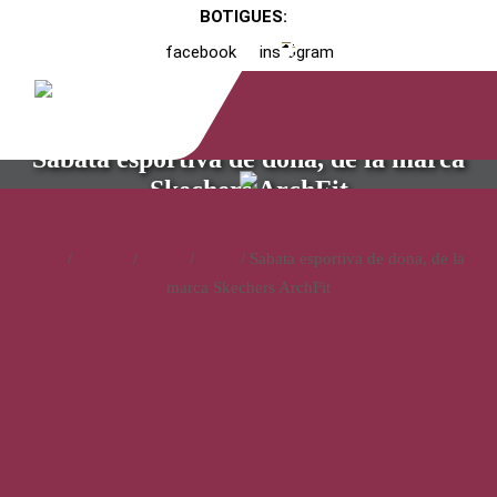
BOTIGUES:
facebook
instagram
Sabata esportiva de dona, de la marca
Skechers ArchFit
Inici
/
Catàleg
/
Calçat
/
Dona
/ Sabata esportiva de dona, de la
marca Skechers ArchFit
Sabata esportiva de dona, de
la marca Skechers ArchFit