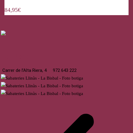
84,95
€
La Bisbal
Carrer de l’Alta Riera, 4
972 643 222