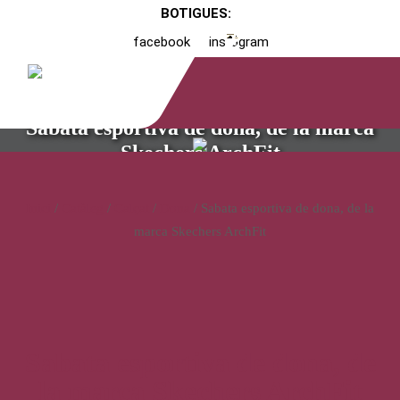
BOTIGUES:
facebook
instagram
Sabata esportiva de dona, de la marca
Skechers ArchFit
Inici
/
Catàleg
/
Calçat
/
Dona
/ Sabata esportiva de dona, de la
marca Skechers ArchFit
Sabata esportiva de dona, de
la marca Skechers ArchFit