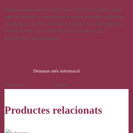
Sabata esportiva de dona, de la marca Skechers ArchFit, ample
especial plantilla de viscoelàstica extraíble, adaptable a plantilles
ortopèdiques, ESPECIAL PER A CURAR ELS NEUROMES
DE MORTON, LES FASCITIS PLANTARS, I ELS
ESPERONS, sola antilliscant
94,95
€
Demanar més informació
Categories:
Calçat
,
Dona
Etiqueta:
Skechers ArchFit
Productes relacionats