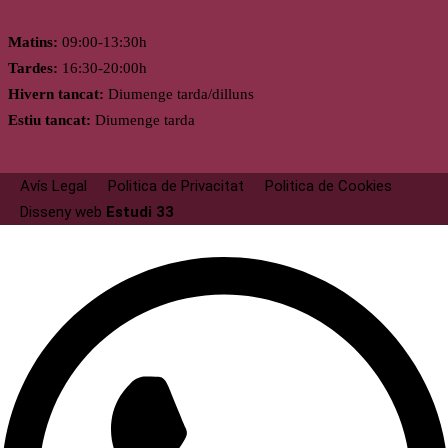
Matins:
09:00-13:30h
Tardes:
16:30-20:00h
Hivern tancat:
Diumenge tarda/dilluns
Estiu tancat:
Diumenge tarda
Avís Legal
Politica de Privacitat
Politica de Cookies
Disseny web
Estudi 33