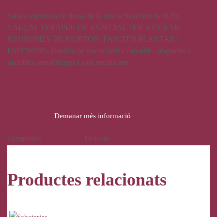
Sabata esportiva de dona, de la marca Skechers Arch Fit,
CALÇAT TERAPÈUTIC ESPECIAL PER A CURAR
NEUROMES DE MORTON, FASCITIS PLANTAR I
ESPERONS, plantilla de viscoelàstica extraíble, adaptable a
plantilles ortopèdiques i sola antilliscant
99,95
€
Demanar més informació
Categories:
Calçat
,
Dona
Etiqueta:
Skechers ArchFit
Productes relacionats