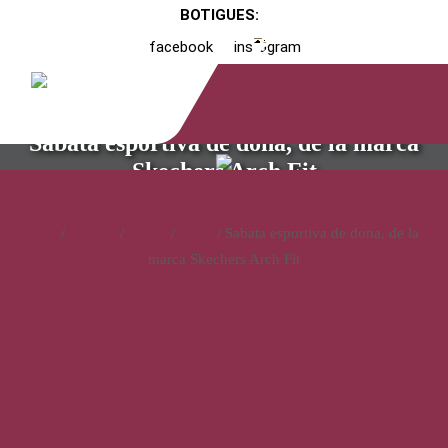
BOTIGUES:
facebook
instagram
Sabata esportiva de dona, de la marca
Skechers Arch Fit
Inici
/
Catàleg
/
Calçat
/
Dona
/ Sabata esportiva de dona, de la
marca Skechers Arch Fit
Sabata esportiva de dona, de
la marca Skechers Arch Fit