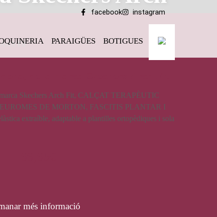
facebook
instagram
OQUINERIA
PARAIGÜES
BOTIGUES
 Arch Fit
 dona, de la marca Skechers Arch Fit
 la marca Skechers Arch Fit, CALÇAT TERAPÈUTIC
NEUROMES DE MORTON, FASCITIS PLANTAR I
tica extraíble, adaptable a plantilles ortopèdiques i sola
99,95
€
manar més informació