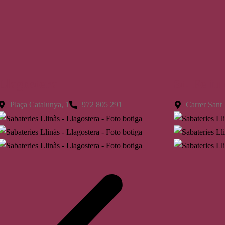
Llagostera
St. Feliu
Plaça Catalunya, 1
972 805 291
Carrer Sant 