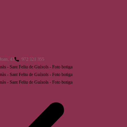
 de Guíxols
Joan, 43
972 321 355