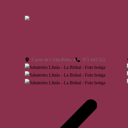
La Bisbal
Carrer de l’Alta Riera, 4
972 643 222