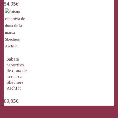
54,95
€
Sabata
esportiva
de dona de
la marca
Skechers
ArchFit
89,95
€