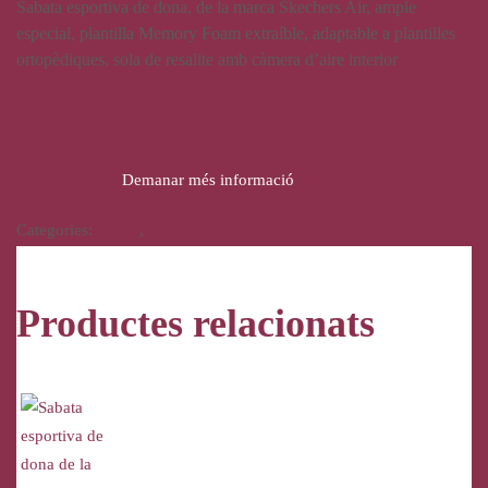
Sabata esportiva de dona, de la marca Skechers Air, ample
especial, plantilla Memory Foam extraíble, adaptable a plantilles
ortopèdiques, sola de resalite amb càmera d’aire interior
69,95
€
Demanar més informació
Categories:
Calçat
,
Dona
Productes relacionats