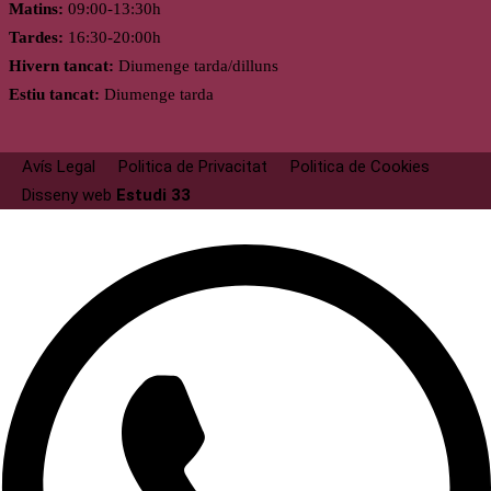
Matins:
09:00-13:30h
Tardes:
16:30-20:00h
Hivern tancat:
Diumenge tarda/dilluns
Estiu tancat:
Diumenge tarda
Avís Legal
Politica de Privacitat
Politica de Cookies
Disseny web
Estudi 33