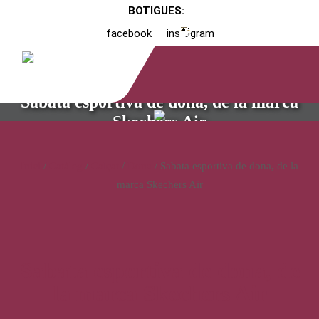
BOTIGUES:
facebook
instagram
Sabata esportiva de dona, de la marca
Skechers Air
Inici
/
Catàleg
/
Calçat
/
Dona
/ Sabata esportiva de dona, de la
marca Skechers Air
Sabata esportiva de dona, de
la marca Skechers Air