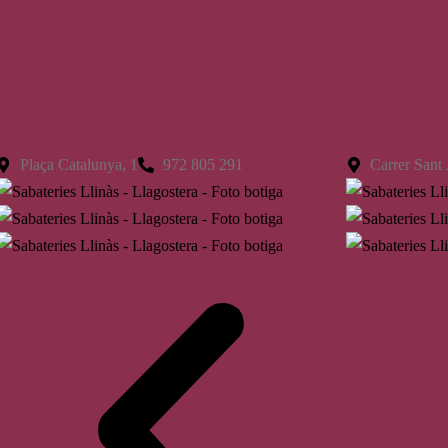
Llagostera
St. Feliu
Plaça Catalunya, 1
972 805 291
Carrer Sant 