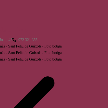
 de Guíxols
Joan, 43
972 321 355