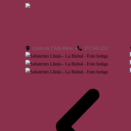
La Bisbal
Carrer de l’Alta Riera, 4
972 643 222