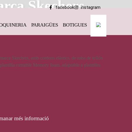
arca Skechers
facebook
instagram
OQUINERIA
PARAIGÜES
BOTIGUES
hers
va de dona, de la marca Skechers
 marca Skechers, amb cordons elàstics, de roba de teflón
 plantilla extraible Memory foam, adaptable a plantilles
49,95
€
manar més informació