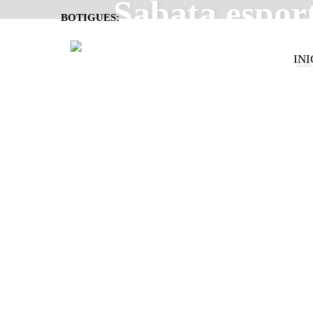
Sabata espor
BOTIGUES:
INI
Inic