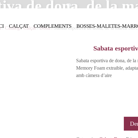
tiva de dona, de la m
CI
CALÇAT
COMPLEMENTS
BOSSES-MALETES-MARR
i
/
Catàleg
/
Calçat
/
Dona
/ Sabata esportiva de dona, de la marca Skec
Sabata esporti
Sabata esportiva de dona, de la 
Memory Foam extraible, adaptable
amb càmera d’aire
De