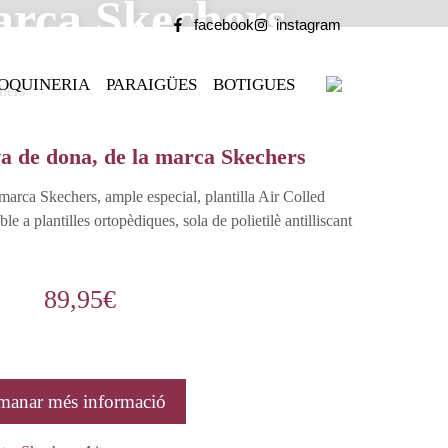
arca Skechers
facebook
instagram
OQUINERIA
PARAIGÜES
BOTIGUES
hers
va de dona, de la marca Skechers
marca Skechers, ample especial, plantilla Air Colled
 a plantilles ortopèdiques, sola de polietilè antilliscant
89,95
€
manar més informació