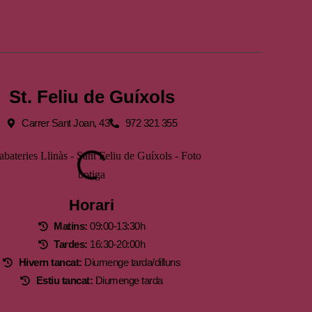
St. Feliu de Guíxols
Carrer Sant Joan, 43
972 321 355
Horari
Matins:
09:00-13:30h
Tardes:
16:30-20:00h
Hivern tancat:
Diumenge tarda/dilluns
Estiu tancat:
Diumenge tarda