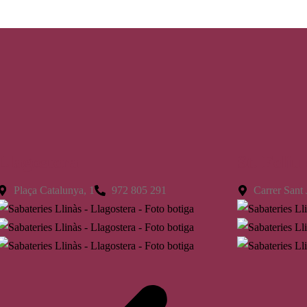
Llagostera
St. Feliu
Plaça Catalunya, 1
972 805 291
Carrer Sant 