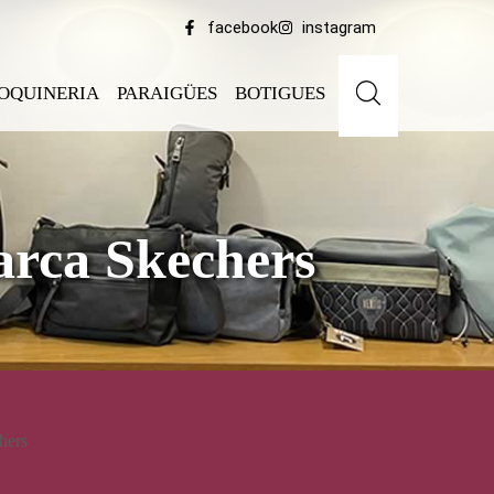
facebook
instagram
OQUINERIA
PARAIGÜES
BOTIGUES
arca Skechers
hers