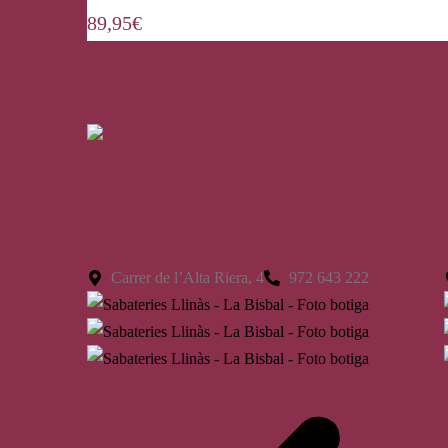
89,95
€
La Bisbal
Carrer de l’Alta Riera, 4
972 643 222