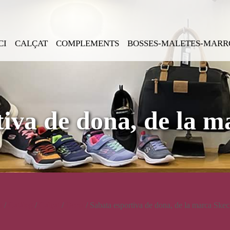
CI
CALÇAT
COMPLEMENTS
BOSSES-MALETES-MARR
tiva de dona, de la m
i
/
Catàleg
/
Calçat
/
Dona
/ Sabata esportiva de dona, de la marca Skec