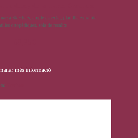
va de dona, de la marca Skechers
marca Skechers, ample especial, plantilla extraible
lles ortopèdiques, sola de resalite
69,95
€
manar més informació
eta:
Skechers