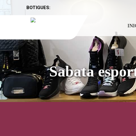
BOTIGUES:
INI
Sabata espor
Inic