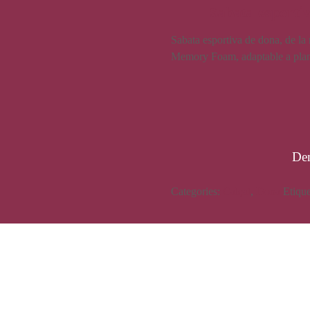
Sabata esporti
Sabata esportiva de dona, de la 
Memory Foam, adaptable a planti
De
Categories:
Calçat
,
Dona
Etiqu