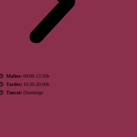
Horari
Matins:
09:00-13:30h
Tardes:
16:30-20:00h
Tancat:
Diumenge
Horari