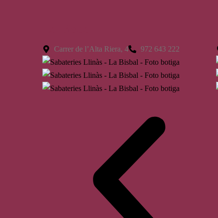
La Bisbal
Carrer de l’Alta Riera, 4
972 643 222