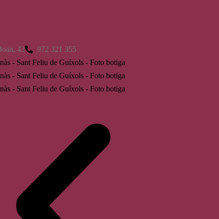
 de Guíxols
Joan, 43
972 321 355