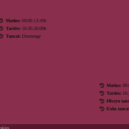
Horari
Matins:
09:00-13:30h
Tardes:
16:30-20:00h
Tancat:
Diumenge
Horari
Matins:
09:
Tardes:
16:
Hivern tanc
Estiu tanca
ookies