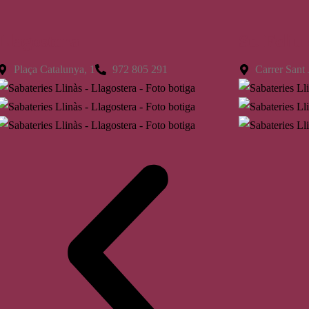
Llagostera
St. Feliu
Plaça Catalunya, 1
972 805 291
Carrer Sant 