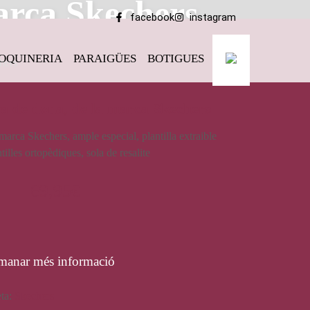
arca Skechers
facebook
instagram
OQUINERIA
PARAIGÜES
BOTIGUES
hers
va de dona, de la marca Skechers
marca Skechers, ample especial, plantilla extraible
lles ortopèdiques, sola de resalite
69,95
€
manar més informació
eta:
Skechers