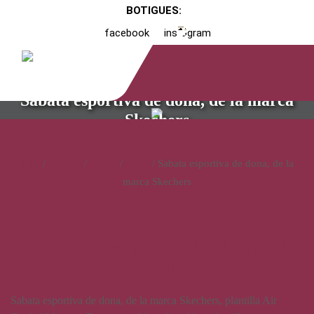
BOTIGUES:
facebook
instagram
Sabata esportiva de dona, de la marca
Skechers
Inici
/
Catàleg
/
Calçat
/
Dona
/ Sabata esportiva de dona, de la
marca Skechers
Sabata esportiva de dona, de
la marca Skechers
Sabata esportiva de dona, de la marca Skechers, plantilla Air