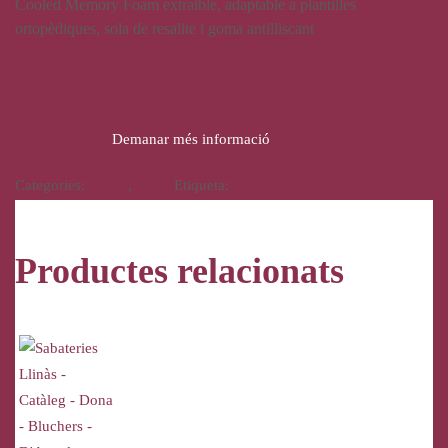
Cooled Memory Foam extraible, adaptable a plantilles
ortopèdiques, sola de resalite i goma antilliscant
64,95
€
Demanar més informació
Categories:
Calçat
,
Dona
Etiqueta:
Skechers
Productes relacionats