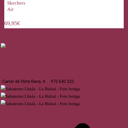
Skechers
Air
69,95
€
La Bisbal
Carrer de l’Alta Riera, 4
972 643 222