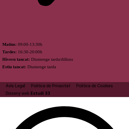
Horari
Matins:
09:00-13:30h
Tardes:
16:30-20:00h
Hivern tancat:
Diumenge tarda/dilluns
Estiu tancat:
Diumenge tarda
Avís Legal
Politica de Privacitat
Politica de Cookies
Disseny web
Estudi 33