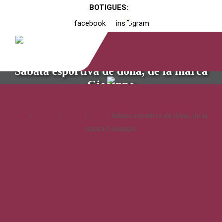
BOTIGUES:
facebook
instagram
Sabata esportiva de dona, de la marca
Gioseppo
Inici
/
Catàleg
/
Calçat
/
Dona
/ Sabata esportiva de dona, de la
marca Gioseppo
Sabata esportiva de dona, de
la marca Gioseppo