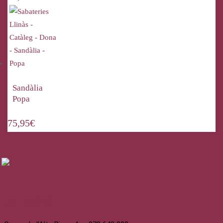
Sandàlia
Popa
75,95
€
La Bisbal