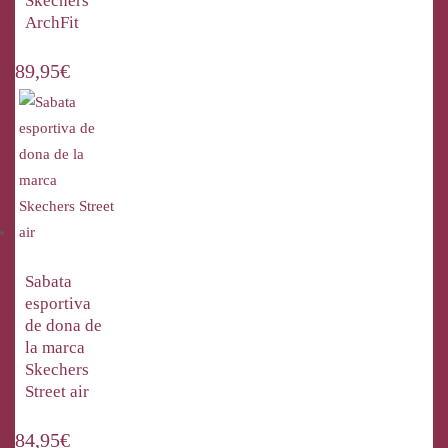
Skechers
ArchFit
89,95
€
Sabata
esportiva
de dona de
la marca
Skechers
Street air
84,95
€