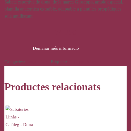
Sabata esportiva de dona, de la marca Gioseppo, ample especial,
plantilla anatòmica extraíble, adaptable a plantilles ortopèdiques,
sola antilliscant
74,95
€
Demanar més informació
Categories:
Calçat
,
Dona
Etiqueta:
Gioseppo Woman
Productes relacionats