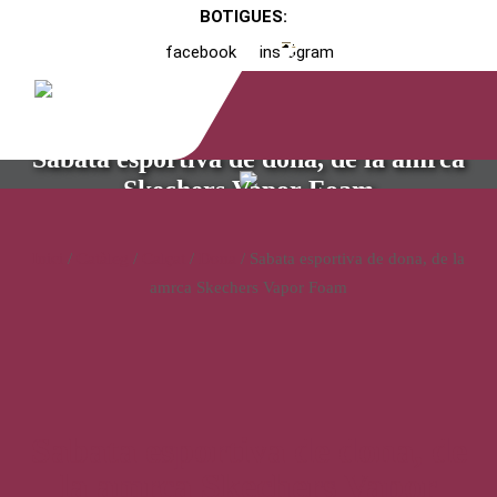
BOTIGUES:
facebook
instagram
Sabata esportiva de dona, de la amrca
Skechers Vapor Foam
Inici
/
Catàleg
/
Calçat
/
Dona
/ Sabata esportiva de dona, de la
amrca Skechers Vapor Foam
Sabata esportiva de dona, de
la amrca Skechers Vapor