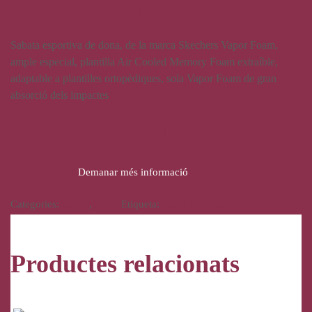
Foam
Sabata esportiva de dona, de la marca Skechers Vapor Foam,
ample especial, plantilla Air Cooled Memory Foam extraíble,
adaptable a plantilles ortopèdiques, sola Vapor Foam de gran
absorció dels impactes
79,95
€
Demanar més informació
Categories:
Calçat
,
Dona
Etiqueta:
Skechers Vapor Foam
Productes relacionats