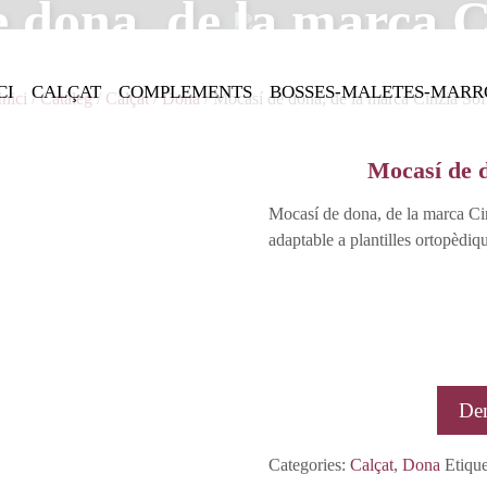
 dona, de la marca C
CI
CALÇAT
COMPLEMENTS
BOSSES-MALETES-MARR
Inici
/
Catàleg
/
Calçat
/
Dona
/ Mocasí de dona, de la marca Cinzia Sof
Mocasí de d
Mocasí de dona, de la marca Cinz
adaptable a plantilles ortopèdiqu
De
Categories:
Calçat
,
Dona
Etiqu