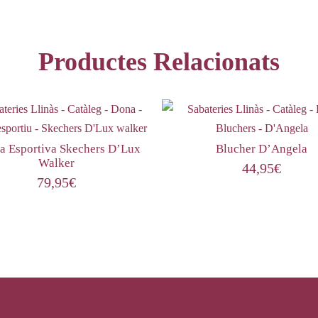
Productes Relacionats
a Esportiva Skechers D’Lux
Blucher D’Angela
Walker
44,95
€
79,95
€