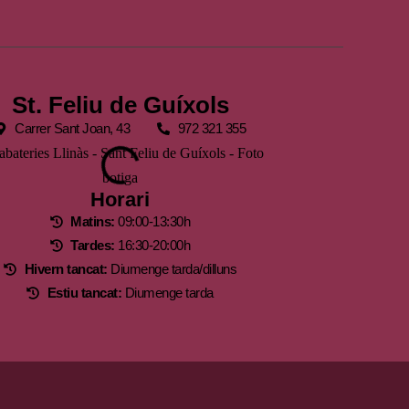
St. Feliu de Guíxols
Carrer Sant Joan, 43
972 321 355
Horari
Matins:
09:00-13:30h
Tardes:
16:30-20:00h
Hivern tancat:
Diumenge tarda/dilluns
Estiu tancat:
Diumenge tarda