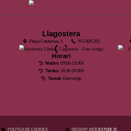
Llagostera
Plaça Catalunya, 1
972 805 291
Horari
Matins:
09:00-13:30h
Tardes:
16:30-20:00h
Tancat:
Diumenge
POLITICA DE COOKIES
DISSENY WEB
ESTUDI 33