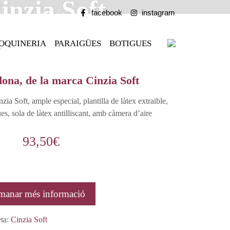
inzia Soft
facebook
instagram
OQUINERIA
PARAIGÜES
BOTIGUES
t
ona, de la marca Cinzia Soft
ia Soft, ample especial, plantilla de làtex extraible,
es, sola de làtex antilliscant, amb càmera d’aire
93,50
€
manar més informació
eta:
Cinzia Soft