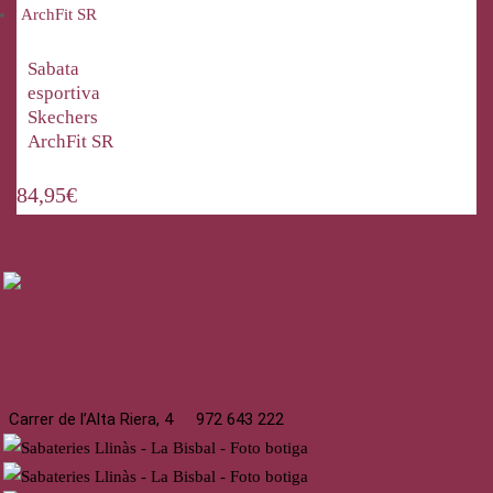
Sabata
esportiva
Skechers
ArchFit SR
84,95
€
La Bisbal
Carrer de l’Alta Riera, 4
972 643 222