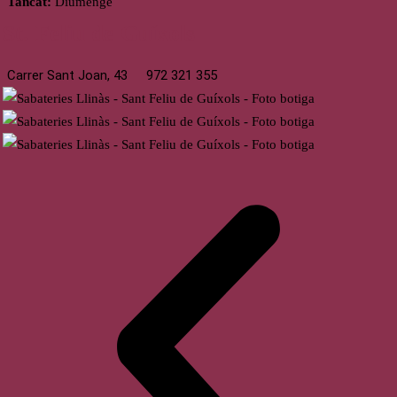
Tancat:
Diumenge
St. Feliu de Guíxols
Carrer Sant Joan, 43
972 321 355