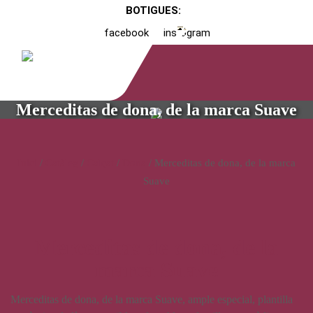
BOTIGUES:
facebook
instagram
Merceditas de dona, de la marca Suave
Inici
/
Catàleg
/
Calçat
/
Dona
/ Merceditas de dona, de la marca
Suave
Merceditas de dona, de la
marca Suave
Merceditas de dona, de la marca Suave, ample especial, plantilla