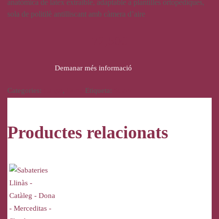
anatòmica de làtex extraïble, adaptable a plantilles ortopèdiques,
sola de politilè antilliscant amb càmera d’aire
72,50
€
Demanar més informació
Categories:
Calçat
,
Dona
Etiqueta:
Suave
Productes relacionats