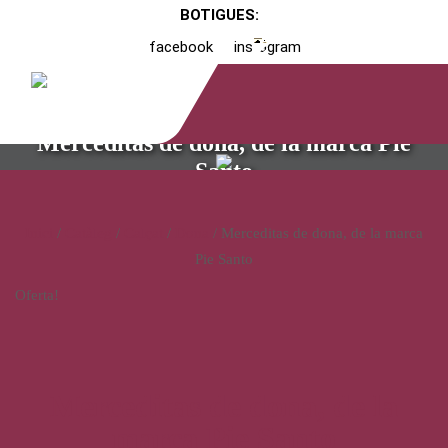
BOTIGUES:
facebook
instagram
Merceditas de dona, de la marca Pie
Santo
Inici
/
Catàleg
/
Calçat
/
Dona
/ Merceditas de dona, de la marca
Pie Santo
Oferta!
Merceditas de dona, de la
marca Pie Santo