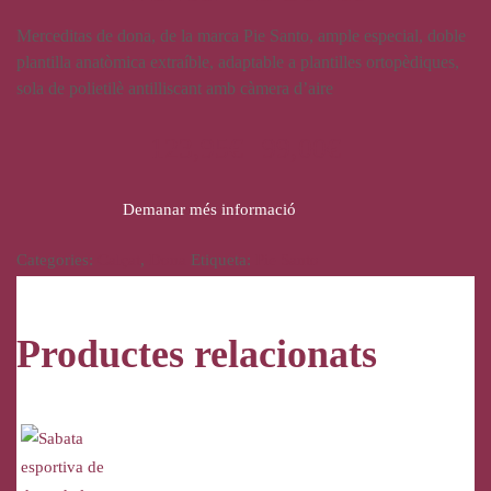
Merceditas de dona, de la marca Pie Santo, ample especial, doble
plantilla anatòmica extraíble, adaptable a plantilles ortopèdiques,
sola de polietilè antilliscant amb càmera d’aire
123,95
€
99,00
€
Demanar més informació
Categories:
Calçat
,
Dona
Etiqueta:
Pie Santo
Productes relacionats