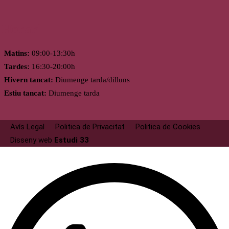
Horari
Matins:
09:00-13:30h
Tardes:
16:30-20:00h
Hivern tancat:
Diumenge tarda/dilluns
Estiu tancat:
Diumenge tarda
Avís Legal
Politica de Privacitat
Politica de Cookies
Disseny web
Estudi 33