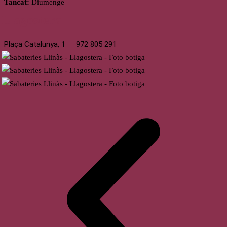
Tancat:
Diumenge
Llagostera
Plaça Catalunya, 1
972 805 291