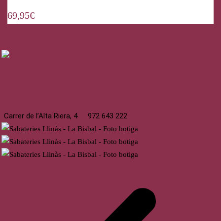
69,95
€
La Bisbal
Carrer de l’Alta Riera, 4
972 643 222