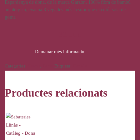
Espardenya de dona, de la marca Garzón, 100% fibra de bambú
antalèrgica, evacua 3 vegades més la suor que el cotó, sola de
goma
32,50
€
Demanar més informació
Categories:
Calçat
,
Dona
Etiqueta:
Garzón
Productes relacionats