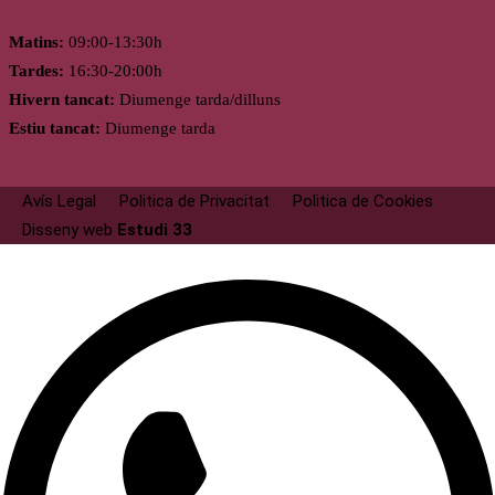
Matins:
09:00-13:30h
Tardes:
16:30-20:00h
Hivern tancat:
Diumenge tarda/dilluns
Estiu tancat:
Diumenge tarda
Avís Legal
Politica de Privacitat
Politica de Cookies
Disseny web
Estudi 33