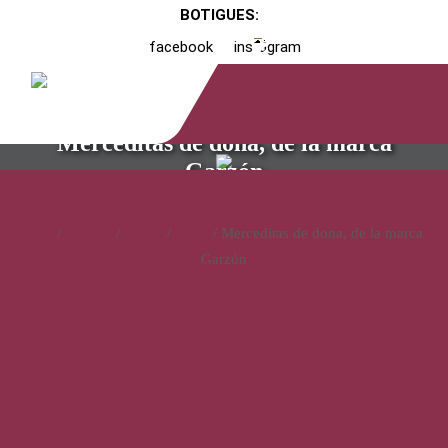
BOTIGUES:
facebook
instagram
Merceditas de dona, de la marca
Garzón
Inici
/
Catàleg
/
Calçat
/
Dona
/ Merceditas de dona, de la marca
Garzón
Merceditas de dona, de la
marca Garzón