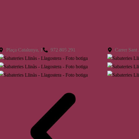
Llagostera
St. Feliu
Plaça Catalunya, 1
972 805 291
Carrer Sant 