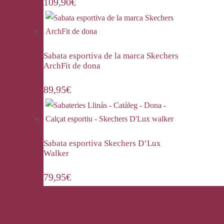
109,90
€
Sabata esportiva de la marca Skechers
ArchFit de dona
89,95
€
Sabata esportiva Skechers D’Lux
Walker
79,95
€