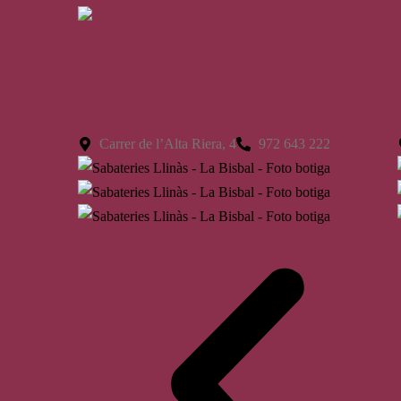
La Bisbal
Carrer de l’Alta Riera, 4
972 643 222