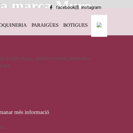
 la marca Muro
facebook
instagram
OQUINERIA
PARAIGÜES
BOTIGUES
 Muro
s botí de dona, de la marca Muro
e la marca Muro, plantilla extraible, adaptable a
e goma
22,00
€
manar més informació
eta:
Muro