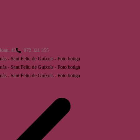
 de Guíxols
Joan, 43
972 321 355