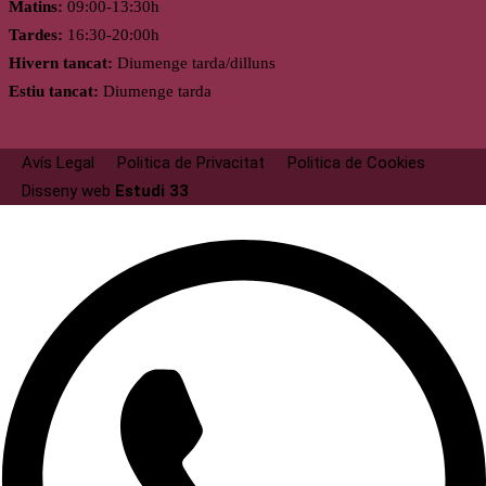
Matins:
09:00-13:30h
Tardes:
16:30-20:00h
Hivern tancat:
Diumenge tarda/dilluns
Estiu tancat:
Diumenge tarda
Avís Legal
Politica de Privacitat
Politica de Cookies
Disseny web
Estudi 33