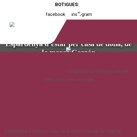
BOTIGUES:
facebook
instagram
Espardenya d’estar per casa de dona, de
la marca Garzón
Inici
/
Catàleg
/
Calçat
/
Dona
/ Espardenya d’estar per casa de
dona, de la marca Garzón
Espardenya d’estar per casa
de dona, de la marca Garzón
Espardenya d’estar per casa, de la marca Garzón, de fibra de