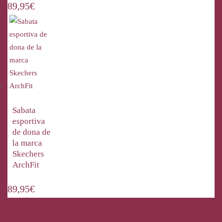
89,95
€
Sabata
esportiva
de dona de
la marca
Skechers
ArchFit
89,95
€