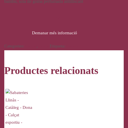
bambú, sola de goma perfumada antilliscant
32,50
€
Demanar més informació
Categories:
Calçat
,
Dona
Etiqueta:
Garzón
Productes relacionats