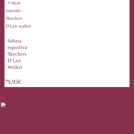
Sabata
esportiva
Skechers
D’Lux
Walker
79,95
€
La Bisbal