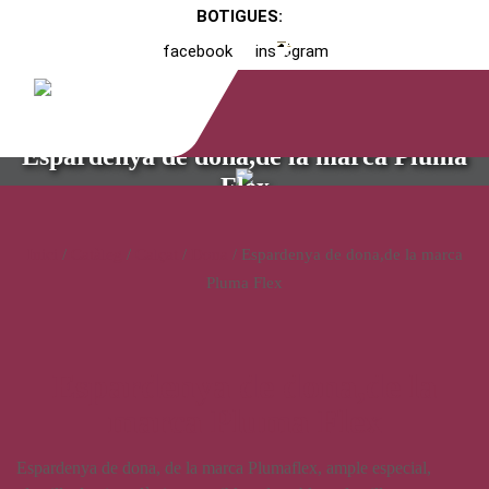
BOTIGUES:
facebook
instagram
Espardenya de dona,de la marca Pluma
Flex
Inici
/
Catàleg
/
Calçat
/
Dona
/ Espardenya de dona,de la marca
Pluma Flex
Espardenya de dona,de la
marca Pluma Flex
Espardenya de dona, de la marca Plumaflex, ample especial,