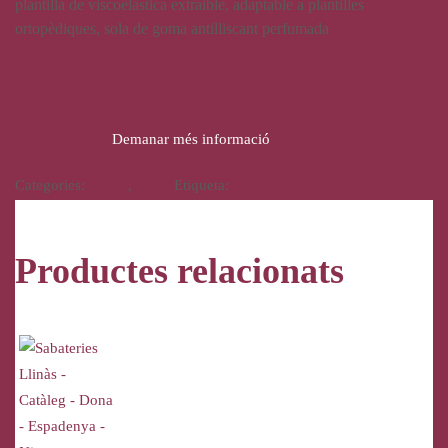
plantilla de viscoelàstica extraible, adaptable a plantilles
ortopèdiques, sola de goma antilliscant perfumada
29,00
€
Demanar més informació
Categories:
Calçat
,
Dona
Etiqueta:
Pluma Flex
Productes relacionats