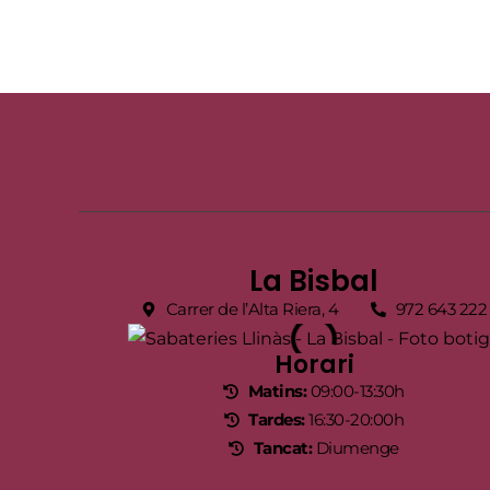
La Bisbal
Carrer de l’Alta Riera, 4
972 643 222
Horari
Matins:
09:00-13:30h
Tardes:
16:30-20:00h
Tancat:
Diumenge