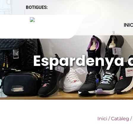
BOTIGUES:
INIC
Espardenya d
Inici
/
Catàleg
/