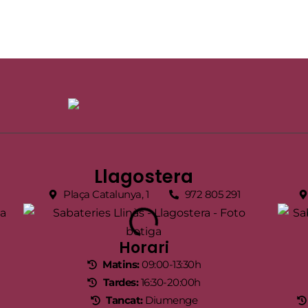
Llagostera
Plaça Catalunya, 1
972 805 291
Horari
Matins:
09:00-13:30h
Tardes:
16:30-20:00h
Tancat:
Diumenge