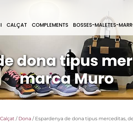
I
CALÇAT
COMPLEMENTS
BOSSES-MALETES-MARR
e dona tipus merc
marca Muro
Calçat
/
Dona
/ Espardenya de dona tipus merceditas, d