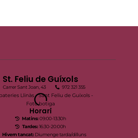
St. Feliu de Guíxols
Carrer Sant Joan, 43
972 321 355
Horari
Matins:
09:00-13:30h
Tardes:
16:30-20:00h
Hivern tancat:
Diumenge tarda/dilluns