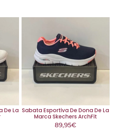
a De La
Sabata Esportiva De Dona De La
r
Marca Skechers ArchFit
89,95
€