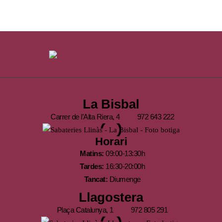
La Bisbal
Carrer de l’Alta Riera, 4
972 643 222
Horari
Matins:
09:00-13:30h
Tardes:
16:30-20:00h
Tancat:
Diumenge
Llagostera
Plaça Catalunya, 1
972 805 291