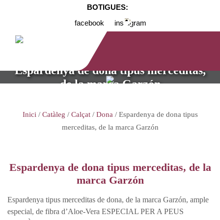
BOTIGUES:
facebook
instagram
Espardenya de dona tipus merceditas,
de la marca Garzón
Inici
/
Catàleg
/
Calçat
/
Dona
/ Espardenya de dona tipus
merceditas, de la marca Garzón
Espardenya de dona tipus merceditas, de la
marca Garzón
Espardenya tipus merceditas de dona, de la marca Garzón, ample
especial, de fibra d’Aloe-Vera ESPECIAL PER A PEUS