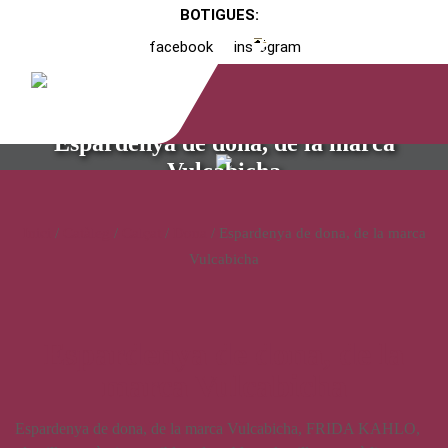
BOTIGUES:
facebook
instagram
Espardenya de dona, de la marca
Vulcabicha
Inici
/
Catàleg
/
Calçat
/
Dona
/ Espardenya de dona, de la marca
Vulcabicha
Espardenya de dona, de la
marca Vulcabicha
Espardenya de dona, de la marca Vulcabicha, FRIDA KAHLO,