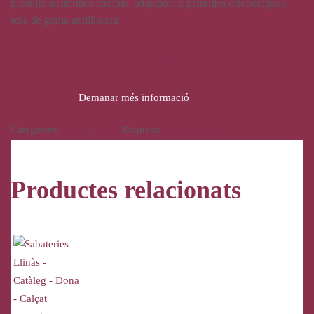
plantilla anatòmica etraible, adaptable a plantilles ortopèdiques,
sola de goma antilliscant
21,00
€
Demanar més informació
Categories:
Calçat
,
Dona
Etiqueta:
Vulcabicha
Productes relacionats