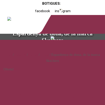
BOTIGUES:
facebook
instagram
Espardenya de dona, de la marca
Skechers
Inici
/
Catàleg
/
Calçat
/
Dona
/ Espardenya de dona, de la marca
Skechers
Oferta!
Espardenya de dona, de la
marca Skechers