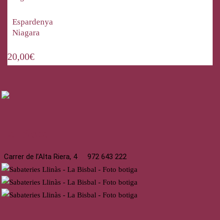
Espardenya
Niagara
20,00
€
La Bisbal
Carrer de l’Alta Riera, 4
972 643 222