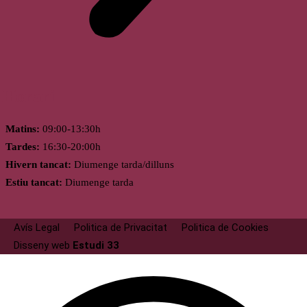
Horari
Matins:
09:00-13:30h
Tardes:
16:30-20:00h
Hivern tancat:
Diumenge tarda/dilluns
Estiu tancat:
Diumenge tarda
Avís Legal
Politica de Privacitat
Politica de Cookies
Disseny web
Estudi 33