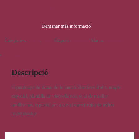
44,95
€
38,00
€
Demanar més informació
Categories:
Calçat
,
Dona
Etiqueta:
Skechers
Marca:
Skechers
Descripció
Descripció
Espardenya de dona, de la marca Skechers Bobs, ample
especial, plantilla de viscoelàstica, sola de resalite
antilliscant, especial per a casa i carrer roba de teflon
impermeable