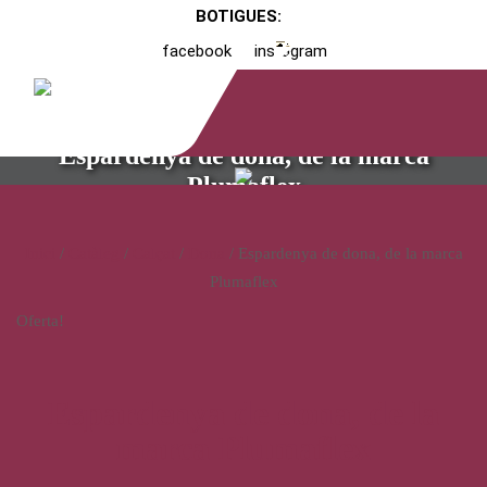
BOTIGUES:
facebook
instagram
Espardenya de dona, de la marca
Plumaflex
Inici
/
Catàleg
/
Calçat
/
Dona
/ Espardenya de dona, de la marca
Plumaflex
Oferta!
Espardenya de dona, de la
marca Plumaflex