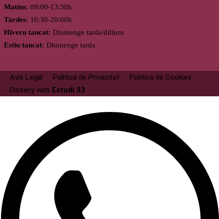
Matins:
09:00-13:30h
Tardes:
16:30-20:00h
Hivern tancat:
Diumenge tarda/dilluns
Estiu tancat:
Diumenge tarda
Avís Legal
Politica de Privacitat
Politica de Cookies
Disseny web
Estudi 33