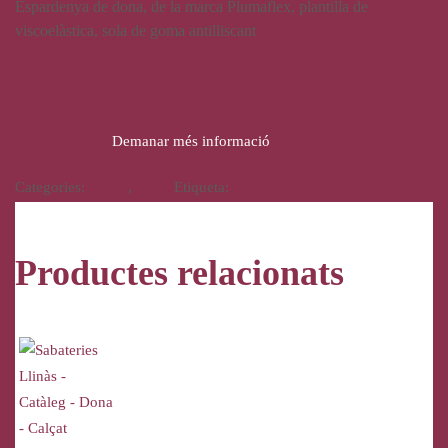
Espardenya de dona, de la marca Plumaflex, plantilla de
viscoelàstica, sola de goma antilliscant
29,00
€
24,50
€
Demanar més informació
Categories:
Calçat
,
Dona
Etiqueta:
Plumaflex
Productes relacionats