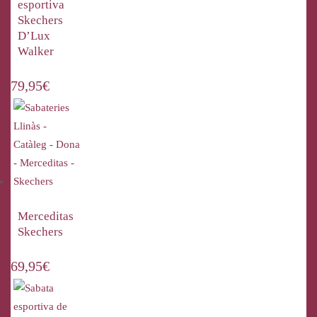
esportiva
Skechers
D’Lux
Walker
79,95
€
Merceditas
Skechers
69,95
€