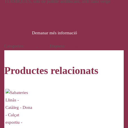
TÈRMIQUES, sola de politilè antilliscant, amb llana verge
62,90
€
Demanar més informació
Categories:
Calçat
,
Dona
Etiqueta:
Nordikas
Productes relacionats