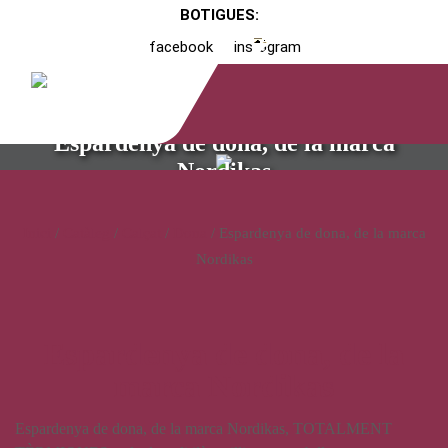
BOTIGUES:
facebook
instagram
Espardenya de dona, de la marca
Nordikas
Inici
/
Catàleg
/
Calçat
/
Dona
/ Espardenya de dona, de la marca
Nordikas
Espardenya de dona, de la
marca Nordikas
Espardenya de dona, de la marca Nordikas, TOTALMENT