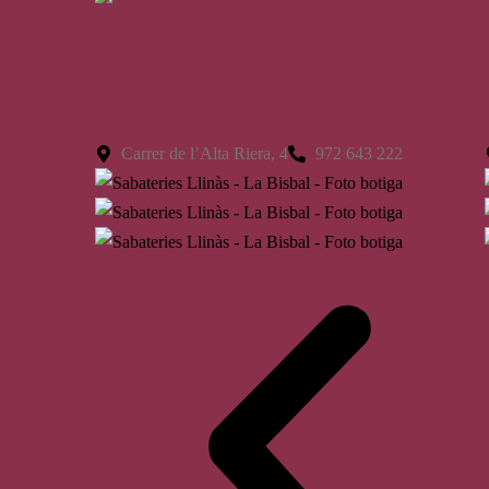
La Bisbal
Carrer de l’Alta Riera, 4
972 643 222