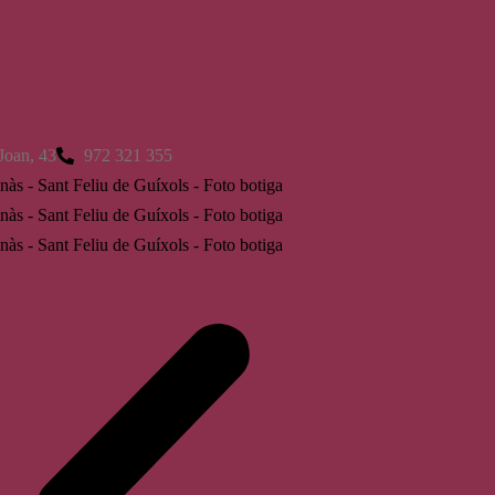
 de Guíxols
Joan, 43
972 321 355