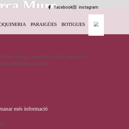
arca Muro
facebook
instagram
OQUINERIA
PARAIGÜES
BOTIGUES
 de dona, de la marca Muro
 Muro, Snoopy, plantillla extraible, adaptable a
 goma antilliscant perfumada
21,00
€
manar més informació
eta:
Muro