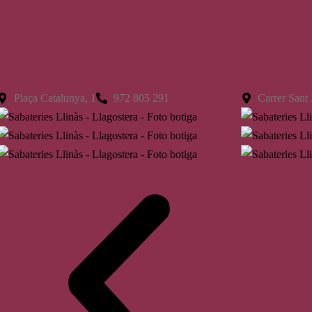
Llagostera
St. Feliu
Plaça Catalunya, 1
972 805 291
Carrer Sant 