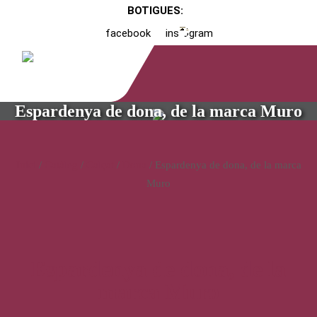
BOTIGUES:
facebook
instagram
Espardenya de dona, de la marca Muro
Inici
/
Catàleg
/
Calçat
/
Dona
/ Espardenya de dona, de la marca
Muro
Espardenya de dona, de la
marca Muro