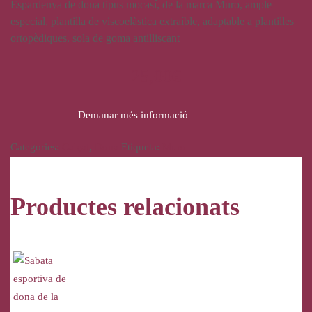
Espardenya de dona tipus mocasí, de la marca Muro, ample
especial, plantilla de viscoelàstica extraíble, adaptable a plantilles
ortopèdiques, sola de goma antilliscant
25,00
€
Demanar més informació
Categories:
Calçat
,
Dona
Etiqueta:
Muro
Productes relacionats