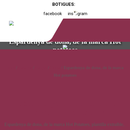
BOTIGUES:
facebook
instagram
Espardenya de dona, de la marca Hot
potatoes
Inici
/
Catàleg
/
Calçat
/
Dona
/ Espardenya de dona, de la marca
Hot potatoes
Espardenya de dona, de la
marca Hot potatoes
Espardenya de dona, de la marca Hot Potatoes, plantilla extraible,