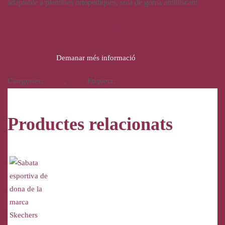
adaptable a plantilles ortopèdiques, sola de goma antilliscant
32,95
€
Demanar més informació
Categories:
Calçat
,
Dona
Etiqueta:
Hot Potatoes
Productes relacionats