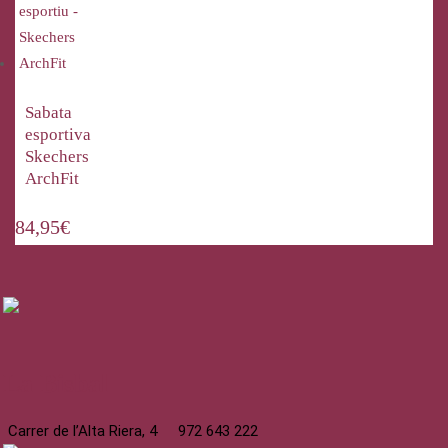
Sabata
esportiva
Skechers
ArchFit
84,95
€
La Bisbal
Carrer de l’Alta Riera, 4
972 643 222