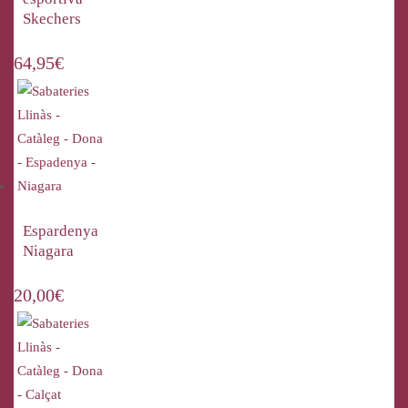
Skechers
64,95
€
Espardenya
Niagara
20,00
€