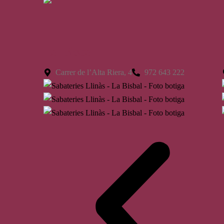
La Bisbal
Carrer de l’Alta Riera, 4
972 643 222