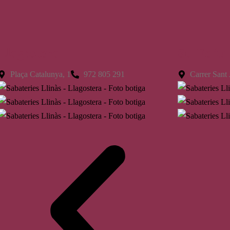
Llagostera
St. Feliu
Plaça Catalunya, 1
972 805 291
Carrer Sant 