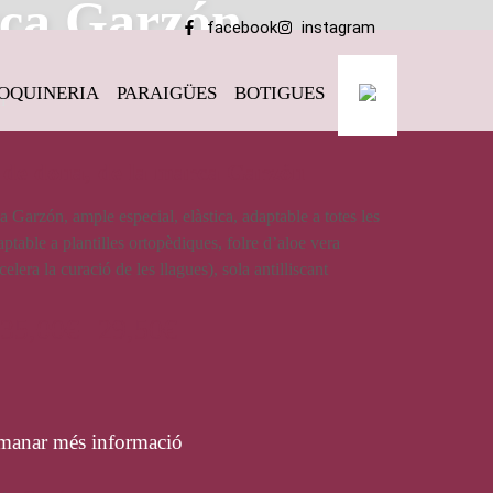
rca Garzón
facebook
instagram
OQUINERIA
PARAIGÜES
BOTIGUES
n
de dona, de la marca Garzón
 Garzón, ample especial, elàstica, adaptable a totes les
aptable a plantilles ortopèdiques, folre d’aloe vera
elera la curació de les llagues), sola antilliscant
35,00
€
29,50
€
manar més informació