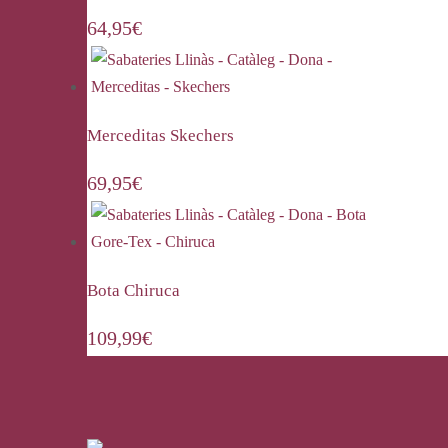
64,95
€
Merceditas Skechers
69,95
€
Bota Chiruca
109,99
€