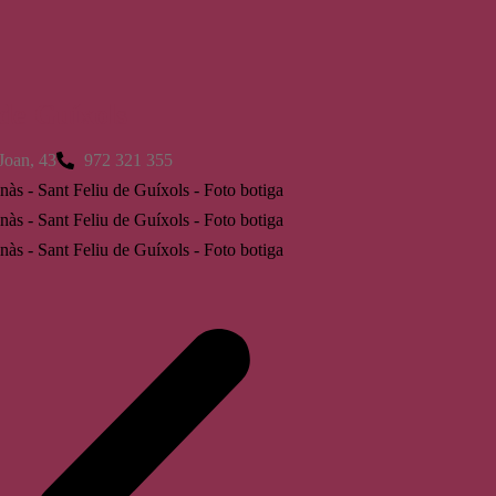
 de Guíxols
Joan, 43
972 321 355