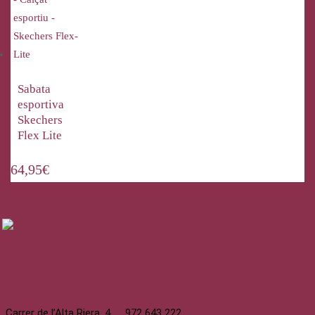
Sabata
esportiva
Skechers
Flex Lite
64,95
€
La Bisbal
Carrer de l’Alta Riera, 4
972 643 222