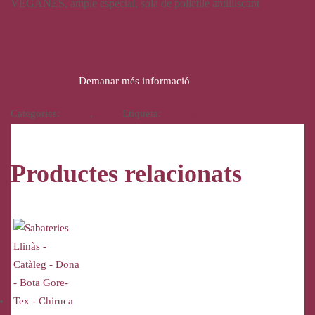
VEGANES, ample especial, sola de polietilè antilliscant
39,95
€
Demanar més informació
Categories:
Calçat
,
Dona
Etiqueta:
Amarpies
Productes relacionats