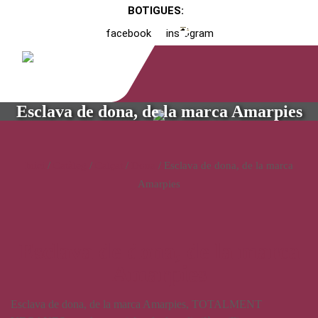
BOTIGUES:
facebook
instagram
Esclava de dona, de la marca Amarpies
Inici
/
Catàleg
/
Calçat
/
Dona
/ Esclava de dona, de la marca
Amarpies
Esclava de dona, de la marca
Amarpies
Esclava de dona, de la marca Amarpies, TOTALMENT