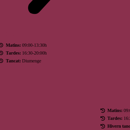
Horari
Matins:
09:00-13:30h
Tardes:
16:30-20:00h
Tancat:
Diumenge
Horari
Matins:
09:
Tardes:
16:
Hivern tanc