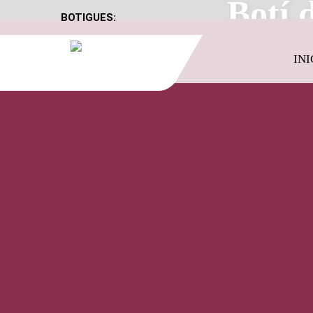
Botí 
BOTIGUES:
INI