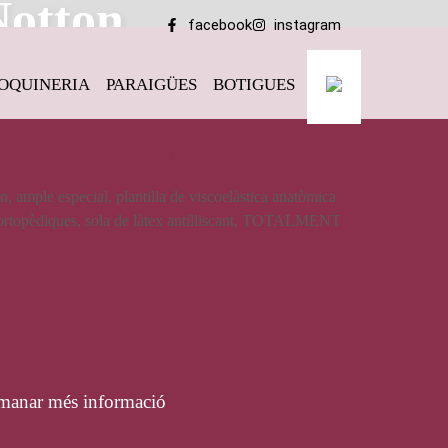
Notton
facebook
instagram
OQUINERIA
PARAIGÜES
BOTIGUES
 dona, de lamarca Notton
, ample especial, plantilla de viscoelàstica anatòmica
es ortopèdiques, sola de làtex antilliscant, TOTALMENT
78,50
€
62,50
€
manar més informació