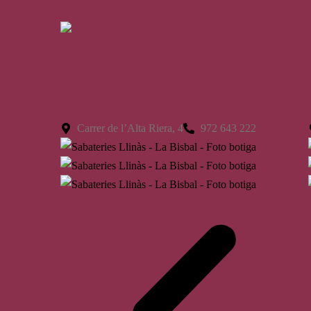
La Bisbal
Carrer de l’Alta Riera, 4
972 643 222