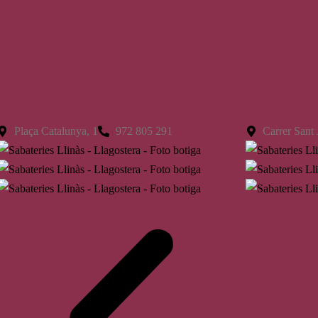
Llagostera
St. Feliu
Plaça Catalunya, 1
972 805 291
Carrer Sant 