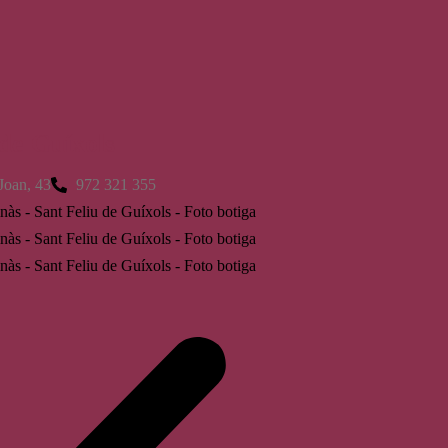
 de Guíxols
Joan, 43
972 321 355