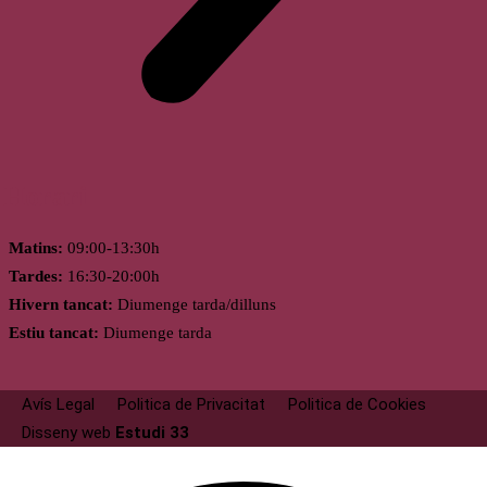
Horari
Matins:
09:00-13:30h
Tardes:
16:30-20:00h
Hivern tancat:
Diumenge tarda/dilluns
Estiu tancat:
Diumenge tarda
Avís Legal
Politica de Privacitat
Politica de Cookies
Disseny web
Estudi 33