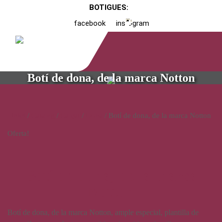
BOTIGUES:
facebook
instagram
Botí de dona, de la marca Notton
Inici
/
Catàleg
/
Calçat
/
Dona
/ Botí de dona, de la marca Notton
Oferta!
Botí de dona, de la marca
Notton
Botí de dona, de la marca Notton, ample especial, plantilla de