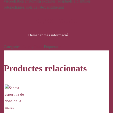
viscoelàstica anatòmica extraible, adaptable a plantilles
ortopèdiques, sola de làtex antilliscant
92,00
€
73,50
€
Demanar més informació
Categories:
Calçat
,
Dona
Etiqueta:
Notton
Productes relacionats