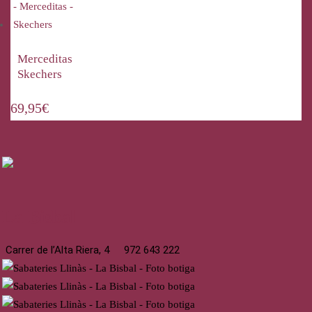
Merceditas
Skechers
69,95
€
La Bisbal
Carrer de l’Alta Riera, 4
972 643 222