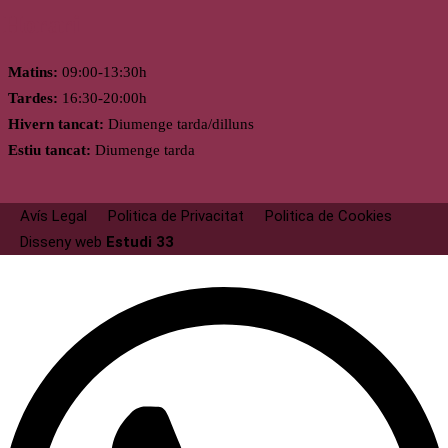
Horari
Matins:
09:00-13:30h
Tardes:
16:30-20:00h
Hivern tancat:
Diumenge tarda/dilluns
Estiu tancat:
Diumenge tarda
Avís Legal
Politica de Privacitat
Politica de Cookies
Disseny web
Estudi 33