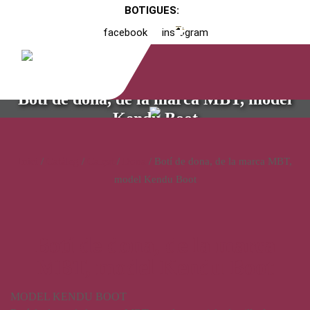
BOTIGUES:
facebook
instagram
Botí de dona, de la marca MBT, model
Kendu Boot
Inici
/
Catàleg
/
Calçat
/
Dona
/ Botí de dona, de la marca MBT,
model Kendu Boot
Botí de dona, de la marca
MBT, model Kendu Boot
MODEL KENDU BOOT