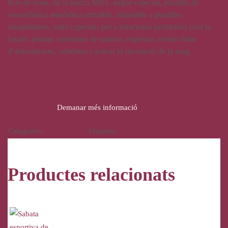
Botí de dona, de la marca MBT, ample especial, plantilla de
viscoelàstica anatòmica extraible, adaptable a plantilles
ortopèdiques, soles especials per a solucionar problemes com la
fascitis plantar, neuromes de morton, esperons, reduir dolor
d’articulacions, vèrtebres i activar la circulació de la sang
262,00
€
Demanar més informació
Categories:
Calçat
,
Dona
Etiqueta:
MBT
Productes relacionats