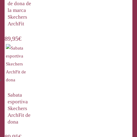
de dona de
la marca
Skechers
ArchFit
89,95
€
Sabata
esportiva
Skechers
ArchFit de
dona
89,95
€