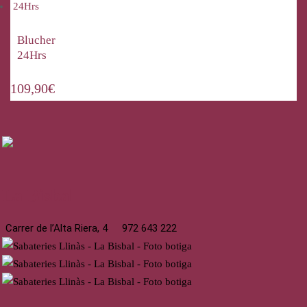
Blucher
24Hrs
109,90
€
La Bisbal
Carrer de l’Alta Riera, 4
972 643 222