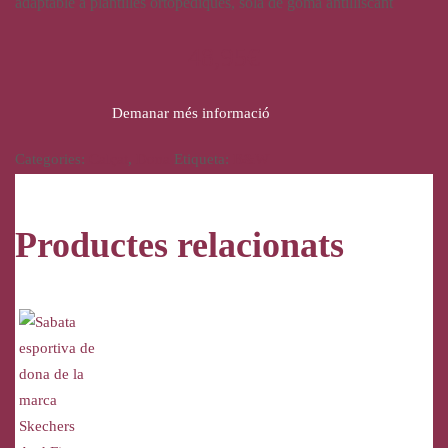
adaptable a plantilles ortopèdiques, sola de goma antilliscant
48,95
€
Demanar més informació
Categories:
Calçat
,
Dona
Etiqueta:
B&W
Productes relacionats