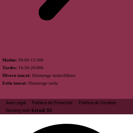
Horari
Matins:
09:00-13:30h
Tardes:
16:30-20:00h
Hivern tancat:
Diumenge tarda/dilluns
Estiu tancat:
Diumenge tarda
Avís Legal
Politica de Privacitat
Politica de Cookies
Disseny web
Estudi 33