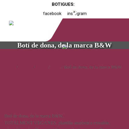
BOTIGUES:
facebook
instagram
Botí de dona, de la marca B&W
Inici
/
Catàleg
/
Calçat
/
Dona
/ Botí de dona, de la marca B&W
Botí de dona, de la marca
B&W
Botí de dona, de la marca B&W,
TOTALMENT VEGANES, plantilla anatòmica extraible,