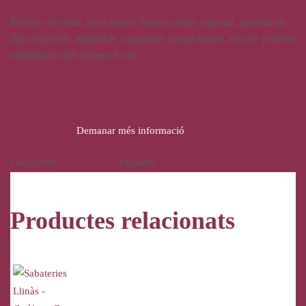
Blucher de dona, de la marca Suave, ample especial, plantilla de
làtex extraíble, adaptable a plantilles ortopèdiques, sola de polietilè
antilliscant amb càmera d’aire
94,50
€
75,50
€
Demanar més informació
Categories:
Calçat
,
Dona
Etiqueta:
Suave
Productes relacionats