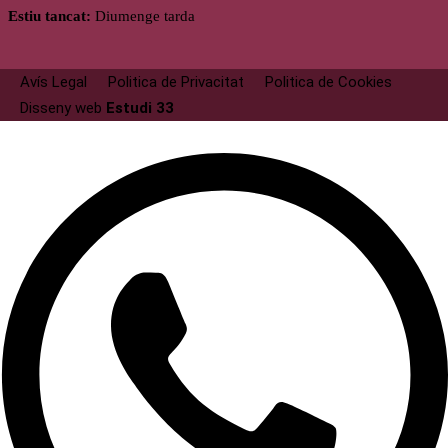
Estiu tancat:
Diumenge tarda
Avís Legal
Politica de Privacitat
Politica de Cookies
Disseny web
Estudi 33