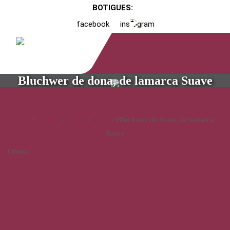
BOTIGUES:
facebook
instagram
Bluchwer de dona, de lamarca Suave
Inici
/
Catàleg
/
Calçat
/
Dona
/ Bluchwer de dona, de lamarca
Suave
Oferta!
Bluchwer de dona, de lamarca
Suave