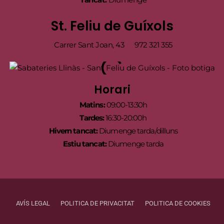
St. Feliu de Guíxols
Carrer Sant Joan, 43
972 321 355
Horari
Matins:
09:00-13:30h
Tardes:
16:30-20:00h
Hivern tancat:
Diumenge tarda/dilluns
Estiu tancat:
Diumenge tarda
AVÍS LEGAL
POLITICA DE PRIVACITAT
POLITICA DE COOKIES