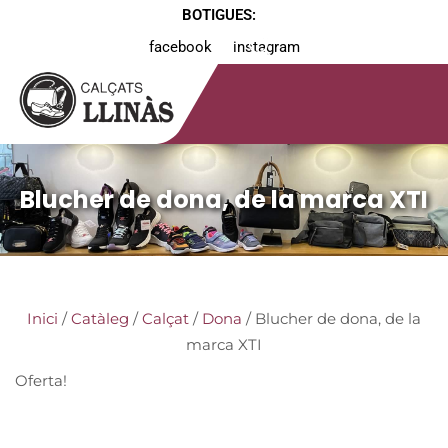
BOTIGUES:
facebook
instagram
Blucher de dona, de la marca XTI
Inici
/
Catàleg
/
Calçat
/
Dona
/ Blucher de dona, de la
marca XTI
Oferta!