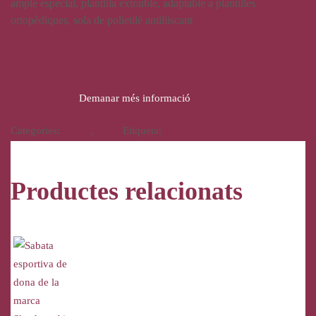
ample especial, plantilla extraíble, adaptable a plantilles
ortopèdiques, sola de polietilè antilliscant
59,95
€
Demanar més informació
Categories:
Calçat
,
Dona
Etiqueta:
XTI
Productes relacionats