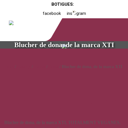
BOTIGUES:
facebook
instagram
Blucher de dona, de la marca XTI
Inici
/
Catàleg
/
Calçat
/
Dona
/ Blucher de dona, de la marca XTI
Blucher de dona, de la marca
XTI
Blucher de dona, de la marca XTI, TOTALMENT VEGANES,