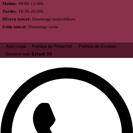
Matins:
09:00-13:30h
Tardes:
16:30-20:00h
Hivern tancat:
Diumenge tarda/dilluns
Estiu tancat:
Diumenge tarda
Avís Legal
Politica de Privacitat
Politica de Cookies
Disseny web
Estudi 33