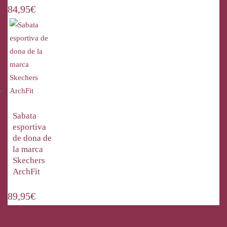
84,95
€
Sabata
esportiva
de dona de
la marca
Skechers
ArchFit
89,95
€