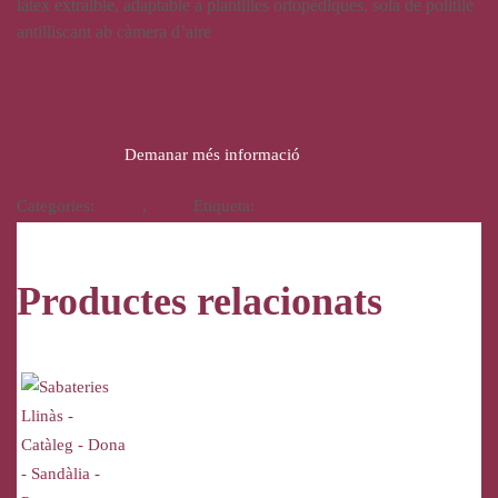
làtex extraible, adaptable a plantilles ortopèdiques, sola de politilè
antilliscant ab càmera d’aire
91,90
€
Demanar més informació
Categories:
Calçat
,
Dona
Etiqueta:
Suave
Productes relacionats