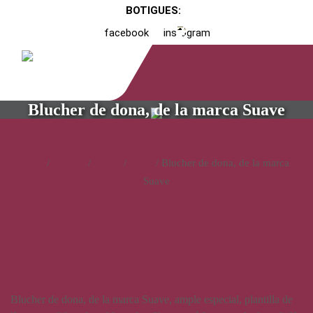
BOTIGUES:
facebook
instagram
Blucher de dona, de la marca Suave
Inici
/
Catàleg
/
Calçat
/
Dona
/ Blucher de dona, de la marca
Suave
Blucher de dona, de la marca
Suave
Blucher de dona, de la marca Suave, ample especial, plantilla de