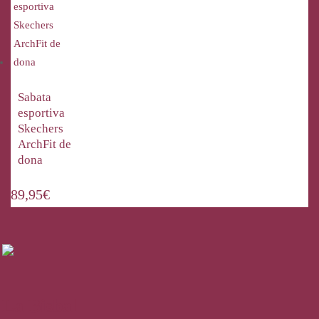
Sabata
esportiva
Skechers
ArchFit de
dona
89,95
€
La Bisbal