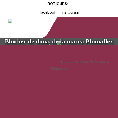
BOTIGUES:
facebook
instagram
Blucher de dona, de la marca Plumaflex
Inici
/
Catàleg
/
Calçat
/
Dona
/ Blucher de dona, de la marca
Plumaflex
Blucher de dona, de la marca
Plumaflex