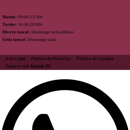
Horari
Matins:
09:00-13:30h
Tardes:
16:30-20:00h
Hivern tancat:
Diumenge tarda/dilluns
Estiu tancat:
Diumenge tarda
Avís Legal
Politica de Privacitat
Politica de Cookies
Disseny web
Estudi 33