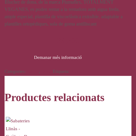
Blucher de dona, de la marca Plumaflex, TOTALMENT
VEGANES, es poden rentar a la rentadora amb aigua freda,
ample especial, plantilla de viscoelàstica extraíble, adaptable a
plantilles ortopèdiques, sola de goma antilliscant
39,50
€
Demanar més informació
Categories:
Calçat
,
Dona
Etiqueta:
Plumaflex
Productes relacionats