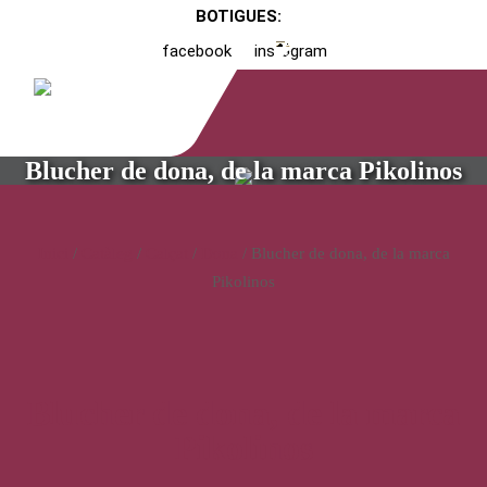
BOTIGUES:
facebook
instagram
Blucher de dona, de la marca Pikolinos
Inici
/
Catàleg
/
Calçat
/
Dona
/ Blucher de dona, de la marca
Pikolinos
Blucher de dona, de la marca
Pikolinos