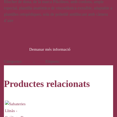
Blucher de dona, de la marca Pikolinos, amb cordons, ample
especial, plantilla anatòmica de viscoelàstica extraíble, adaptable a
plantilles ortopèdiques, sola de polietilè antilliscant amb càmera
d’aire
119,95
€
Demanar més informació
Categories:
Calçat
,
Dona
Etiqueta:
Clarks Woman
Productes relacionats