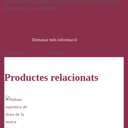
làtex adaptable a plantilles ortopèdiques, sola de oma antilliscant,
amb cunya de tres centímetres
79,95
€
Demanar més informació
Categories:
Calçat
,
Dona
Etiqueta:
Marco Tozzi
Productes relacionats