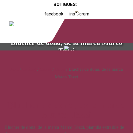
BOTIGUES:
facebook
instagram
Blucher de dona, de la marca Marco
Tozzi
Inici
/
Catàleg
/
Calçat
/
Dona
/ Blucher de dona, de la marca
Marco Tozzi
Blucher de dona, de la marca
Marco Tozzi
Blucher de dona, de la marca Marco Tozzi, plantilla extraible de