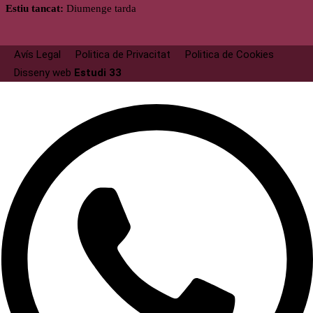
Estiu tancat:
Diumenge tarda
Avís Legal
Politica de Privacitat
Politica de Cookies
Disseny web
Estudi 33