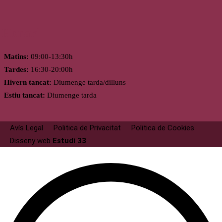
Horari
Matins:
09:00-13:30h
Tardes:
16:30-20:00h
Hivern tancat:
Diumenge tarda/dilluns
Estiu tancat:
Diumenge tarda
Avís Legal
Politica de Privacitat
Politica de Cookies
Disseny web
Estudi 33