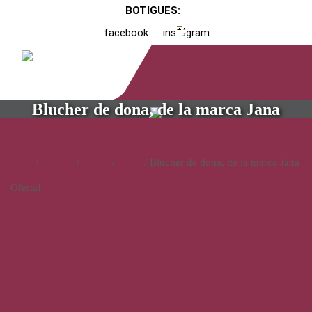
BOTIGUES:
facebook
instagram
Blucher de dona, de la marca Jana
Inici
/
Catàleg
/
Calçat
/
Dona
/ Blucher de dona, de la marca Jana
Oferta!
Blucher de dona, de la marca
Jana