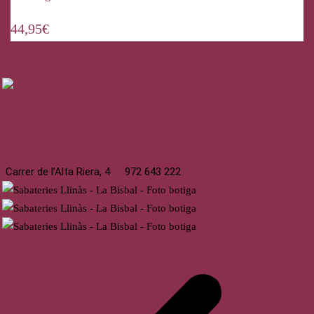
44,95
€
La Bisbal
Carrer de l’Alta Riera, 4
972 643 222