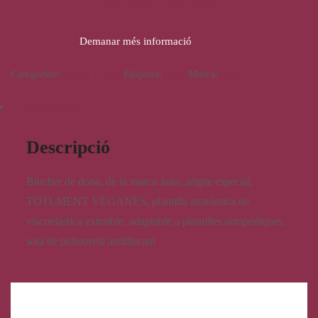
59,95
€
47,95
€
Demanar més informació
Categories:
Calçat
,
Dona
Etiqueta:
Jana
Marca:
Jana
Descripció
Descripció
Blucher de dona, de la marca Jana, ample especial,
TOTLMENT VEGANES, plantilla anatòmica de
viscoelàstica extraible, adaptable a plantilles ortopèdiques,
sola de poliouretà antilliscant