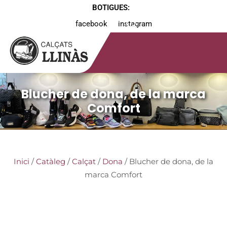
BOTIGUES:
facebook
instagram
Blucher de dona, de la marca
Comfort
Inici
/
Catàleg
/
Calçat
/
Dona
/ Blucher de dona, de la
marca Comfort