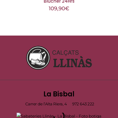
Blucher 24Hrs
109,90
€
La Bisbal
Carrer de l’Alta Riera, 4
972 643 222