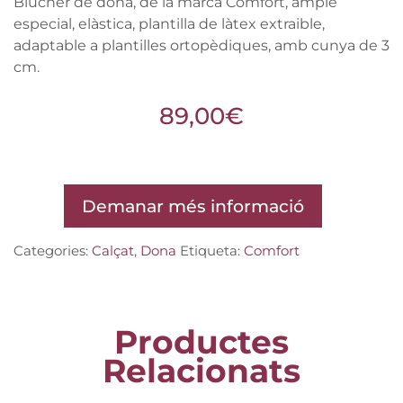
Blucher de dona, de la marca Comfort, ample
especial, elàstica, plantilla de làtex extraible,
adaptable a plantilles ortopèdiques, amb cunya de 3
cm.
89,00
€
Demanar més informació
Categories:
Calçat
,
Dona
Etiqueta:
Comfort
Productes
Relacionats