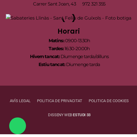
Carrer Sant Joan, 43
972 321 355
Horari
Matins:
09:00-13:30h
Tardes:
16:30-20:00h
Hivern tancat:
Diumenge tarda/dilluns
Estiu tancat:
Diumenge tarda
AVÍS LEGAL
POLITICA DE PRIVACITAT
POLITICA DE COOKIES
DISSENY WEB
ESTUDI 33