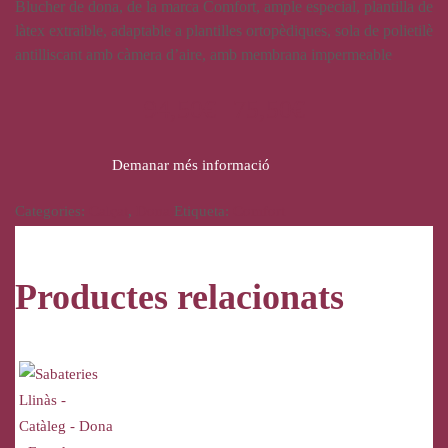
Blucher de dona, de la marca Comfort, ample especial, plantilla de
làtex extraible, adaptable a plantilles ortopèdiques, sola de polietilè
antilliscant amb càmera d’aire, amb membrana impermeable
94,50
€
75,50
€
Demanar més informació
Categories:
Calçat
,
Dona
Etiqueta:
Comfort
Productes relacionats