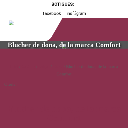
BOTIGUES:
facebook
instagram
Blucher de dona, de la marca Comfort
Inici
/
Catàleg
/
Calçat
/
Dona
/ Blucher de dona, de la marca
Comfort
Oferta!
Blucher de dona, de la marca
Comfort