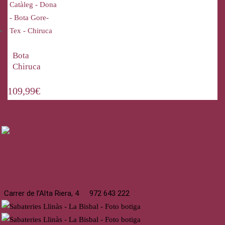
Bota
Chiruca
109,99
€
La Bisbal
Carrer de l’Alta Riera, 4
972 643 222