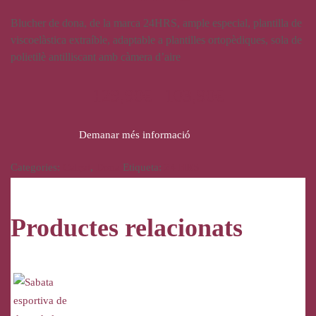
Blucher de dona, de la marca 24HRS, ample especial, plantilla de
viscoelàstica extraíble, adaptable a plantilles ortopèdiques, sola de
polietilè antilliscant amb càmera d’aire
129,90
€
103,90
€
Demanar més informació
Categories:
Calçat
,
Dona
Etiqueta:
24 HRS
Productes relacionats