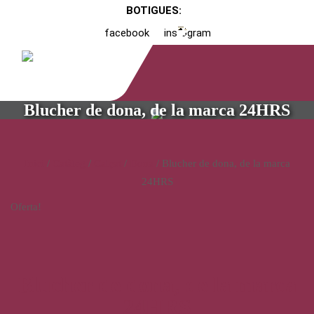
BOTIGUES:
facebook
instagram
Blucher de dona, de la marca 24HRS
Inici
/
Catàleg
/
Calçat
/
Dona
/ Blucher de dona, de la marca
24HRS
Oferta!
Blucher de dona, de la marca
24HRS