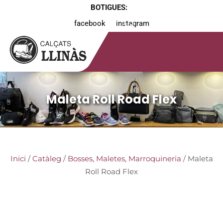
BOTIGUES:
facebook
instagram
Maleta Roll Road Flex
Inici
/
Catàleg
/
Bosses, Maletes, Marroquineria
/ Maleta
Roll Road Flex