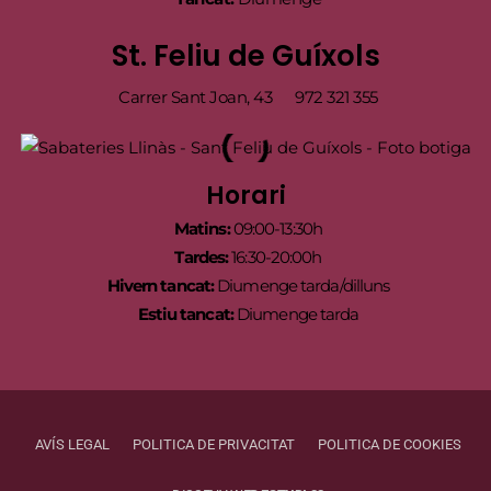
St. Feliu de Guíxols
Carrer Sant Joan, 43
972 321 355
Horari
Matins:
09:00-13:30h
Tardes:
16:30-20:00h
Hivern tancat:
Diumenge tarda/dilluns
Estiu tancat:
Diumenge tarda
AVÍS LEGAL
POLITICA DE PRIVACITAT
POLITICA DE COOKIES