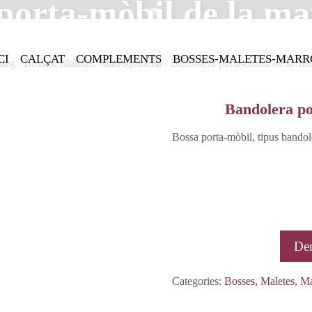
porta-mòbil de la ma
CI
CALÇAT
COMPLEMENTS
BOSSES-MALETES-MARR
àleg
/
Bosses, Maletes, Marroquineria
/ Bandolera porta-mòbil de la ma
Bandolera po
Bossa porta-mòbil, tipus bandol
De
Categories:
Bosses, Maletes, M