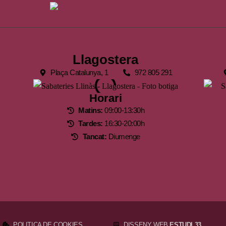
Llagostera
Plaça Catalunya, 1
972 805 291
Horari
Matins:
09:00-13:30h
Tardes:
16:30-20:00h
Tancat:
Diumenge
POLITICA DE COOKIES
DISSENY WEB
ESTUDI 33