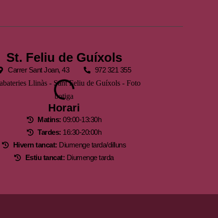
St. Feliu de Guíxols
Carrer Sant Joan, 43
972 321 355
Horari
Matins:
09:00-13:30h
Tardes:
16:30-20:00h
Hivern tancat:
Diumenge tarda/dilluns
Estiu tancat:
Diumenge tarda