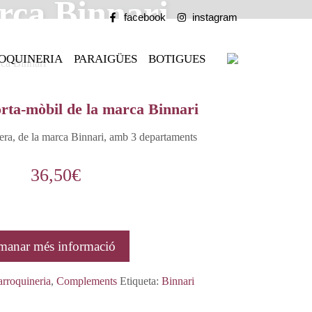
rca Binnari
facebook
instagram
OQUINERIA
PARAIGÜES
BOTIGUES
rca Binnari
rta-mòbil de la marca Binnari
era, de la marca Binnari, amb 3 departaments
36,50
€
manar més informació
arroquineria
,
Complements
Etiqueta:
Binnari