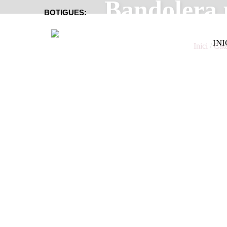
Bandolera 
BOTIGUES:
INI
Inici
/
Cat