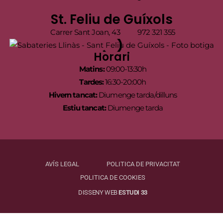
St. Feliu de Guíxols
Carrer Sant Joan, 43
972 321 355
Horari
Matins:
09:00-13:30h
Tardes:
16:30-20:00h
Hivern tancat:
Diumenge tarda/dilluns
Estiu tancat:
Diumenge tarda
AVÍS LEGAL
POLITICA DE PRIVACITAT
POLITICA DE COOKIES
DISSENY WEB
ESTUDI 33