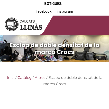
BOTIGUES:
facebook
instagram
Esclop de doble densitat de la
marca Crocs
Inici
/
Catàleg
/
Altres
/ Esclop de doble densitat de la
marca Crocs