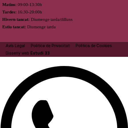
Matins:
09:00-13:30h
Tardes:
16:30-20:00h
Hivern tancat:
Diumenge tarda/dilluns
Estiu tancat:
Diumenge tarda
Avís Legal
Politica de Privacitat
Politica de Cookies
Disseny web
Estudi 33