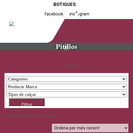
BOTIGUES:
facebook
instagram
Pitillos
Inici
/ Pitillos
Filtrar
S'estan mostrant 13 resultats